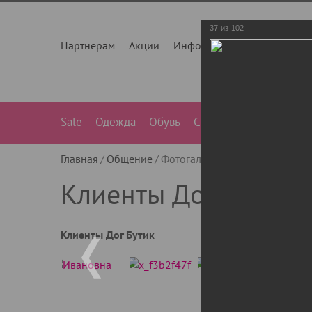
37
из
102
Партнёрам
Акции
Инфо
О нас
Контакты
Sale
Одежда
Обувь
Сумки
Лежанки
Ле
Главная
Общение
Фотогалерея
Клиенты Дог Бу
Клиенты Дог Бутик
Клиенты Дог Бутик