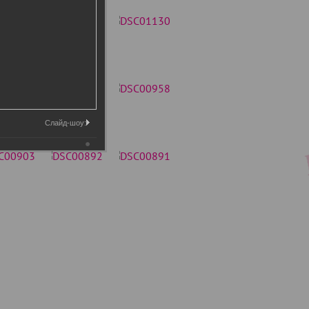
Слайд-шоу: