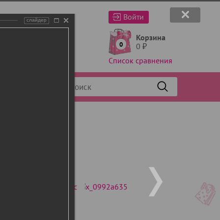
Войти
слайдер
Корзина
0
0
₽
Список сравнения
Фильтр