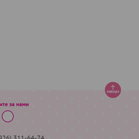
наверх
ите за нами
(926) 311-64-74