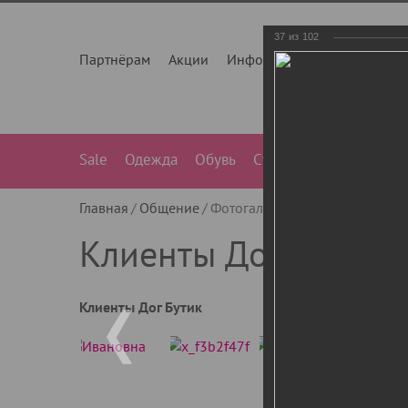
37
из
102
Партнёрам
Акции
Инфо
О нас
Контакты
Sale
Одежда
Обувь
Сумки
Лежанки
Ле
Главная
Общение
Фотогалерея
Клиенты Дог Бу
Клиенты Дог Бутик
Клиенты Дог Бутик