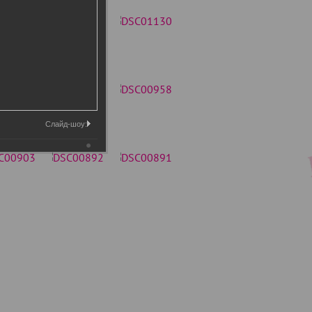
Слайд-шоу: