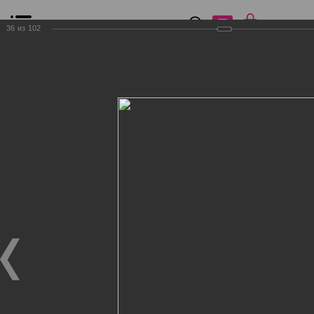
0
₽
0
36
из
102
Список сравнения
Все товары
Фильтр
Главная
Общение
Фотогалерея
Клиенты Дог Бутик
Клиенты Дог Бутик
Клиенты Дог Бутик