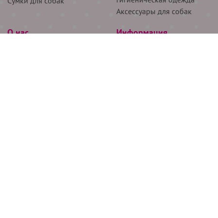
Сумки для собак
Аксессуары для собак
О нас
Информация
Партнёрам
Снятие мерок
Акции
Доставка
О нас
Возврат
Новости
Где купить
Бренды
Блог
Контакты
Следите за нами
+7 (926) 311-64-74
+7 (495) 314-38-00
Все права защищены ООО “Де Бирс”