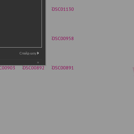
Слайд-шоу: