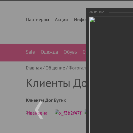
36
из
102
Партнёрам
Акции
Инфо
О нас
Контакты
Sale
Одежда
Обувь
Сумки
Лежанки
Ле
Главная
Общение
Фотогалерея
Клиенты Дог Бу
Клиенты Дог Бутик
Клиенты Дог Бутик