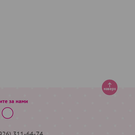
наверх
ите за нами
(926) 311-64-74