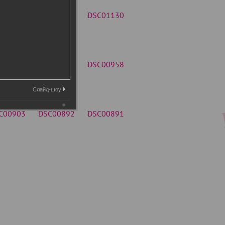
Слайд-шоу: