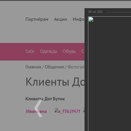
36
из
102
Партнёрам
Акции
Инфо
О нас
Контакты
Sale
Одежда
Обувь
Сумки
Лежанки
Ле
Главная
Общение
Фотогалерея
Клиенты Дог Бу
Клиенты Дог Бутик
Клиенты Дог Бутик