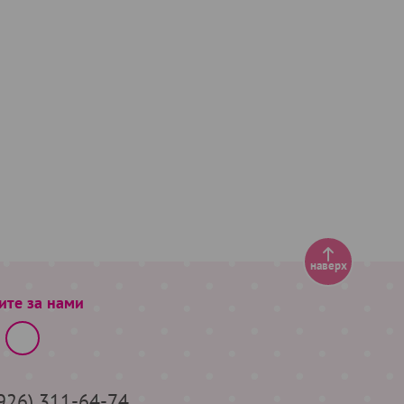
наверх
ите за нами
(926) 311-64-74