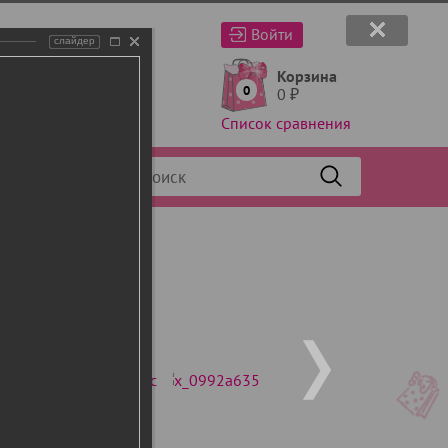
Войти
слайдер
Корзина
0
0
₽
Список сравнения
Фильтр