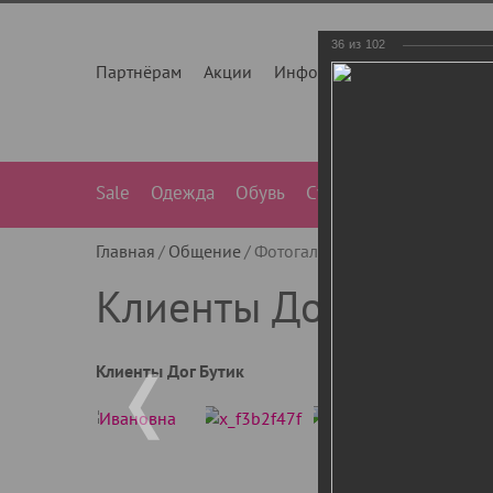
36
из
102
Партнёрам
Акции
Инфо
О нас
Контакты
Sale
Одежда
Обувь
Сумки
Лежанки
Ле
Главная
Общение
Фотогалерея
Клиенты Дог Бу
Клиенты Дог Бутик
Клиенты Дог Бутик