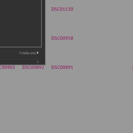
Слайд-шоу: