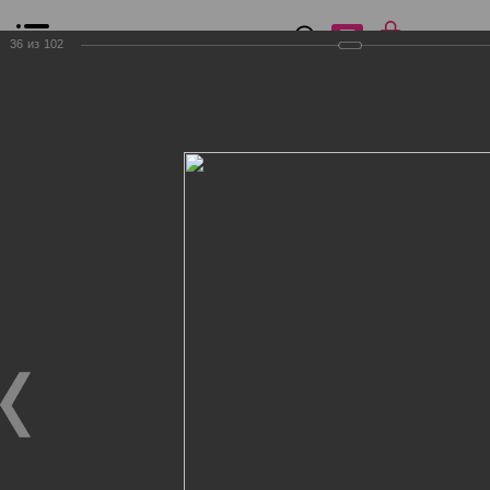
0
₽
0
36
из
102
Список сравнения
Все товары
Фильтр
Главная
Общение
Фотогалерея
Клиенты Дог Бутик
Клиенты Дог Бутик
Клиенты Дог Бутик