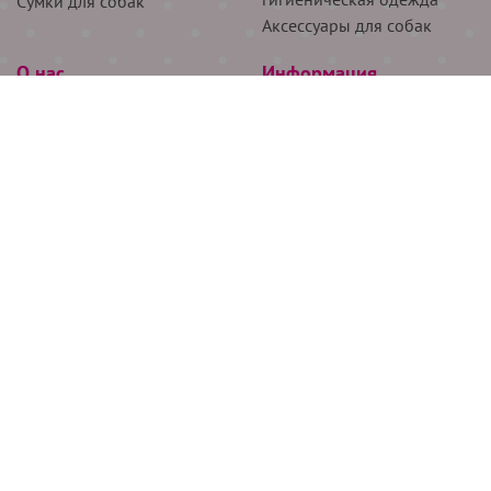
Сумки для собак
Аксессуары для собак
О нас
Информация
Партнёрам
Снятие мерок
Акции
Доставка
О нас
Возврат
Новости
Где купить
Бренды
Блог
Контакты
Следите за нами
+7 (926) 311-64-74
+7 (495) 314-38-00
Все права защищены ООО “Де Бирс”