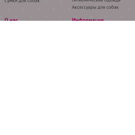
Сумки для собак
Аксессуары для собак
О нас
Информация
Партнёрам
Снятие мерок
Акции
Доставка
О нас
Возврат
Новости
Где купить
Бренды
Блог
Контакты
Следите за нами
+7 (926) 311-64-74
+7 (495) 314-38-00
Все права защищены ООО “Де Бирс”