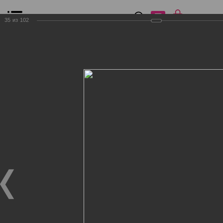
0
₽
0
35
из
102
Список сравнения
Все товары
Фильтр
Главная
Общение
Фотогалерея
Клиенты Дог Бутик
Клиенты Дог Бутик
Клиенты Дог Бутик