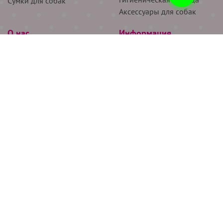
Сумки для собак
Аксессуары для собак
О нас
Информация
Партнёрам
Снятие мерок
Акции
Доставка
О нас
Возврат
Новости
Где купить
Бренды
Блог
Контакты
Следите за нами
+7 (926) 311-64-74
+7 (495) 314-38-00
Все права защищены ООО “Де Бирс”