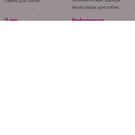
Сумки для собак
Аксессуары для собак
О нас
Информация
Партнёрам
Снятие мерок
Акции
Доставка
О нас
Возврат
Новости
Где купить
Бренды
Блог
Контакты
Следите за нами
+7 (926) 311-64-74
+7 (495) 314-38-00
Все права защищены ООО “Де Бирс”