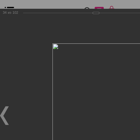
0
₽
0
34
из
102
Список сравнения
Все товары
Фильтр
Главная
Общение
Фотогалерея
Клиенты Дог Бутик
Клиенты Дог Бутик
Клиенты Дог Бутик