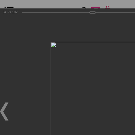
0
₽
0
34
из
102
Список сравнения
Все товары
Фильтр
Главная
Общение
Фотогалерея
Клиенты Дог Бутик
Клиенты Дог Бутик
Клиенты Дог Бутик