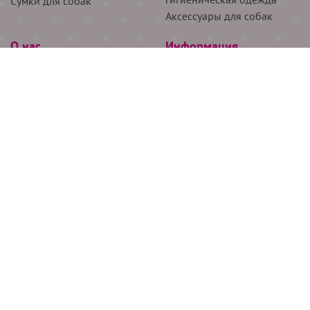
Сумки для собак
Аксессуары для собак
О нас
Информация
Партнёрам
Снятие мерок
Акции
Доставка
О нас
Возврат
Новости
Где купить
Бренды
Блог
Контакты
Следите за нами
+7 (926) 311-64-74
+7 (495) 314-38-00
Все права защищены ООО “Де Бирс”