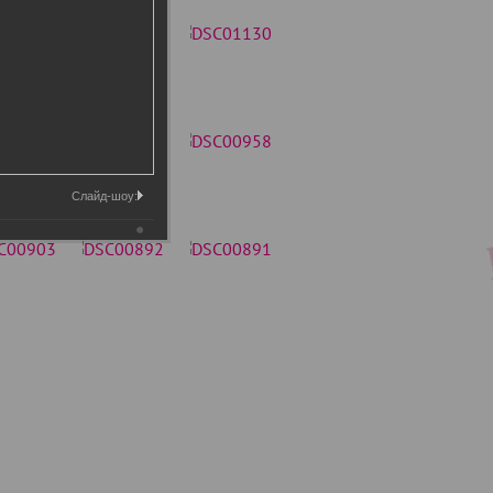
Слайд-шоу: