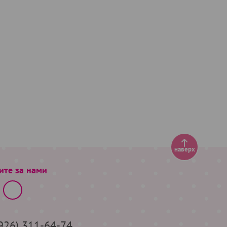
наверх
ите за нами
(926) 311-64-74