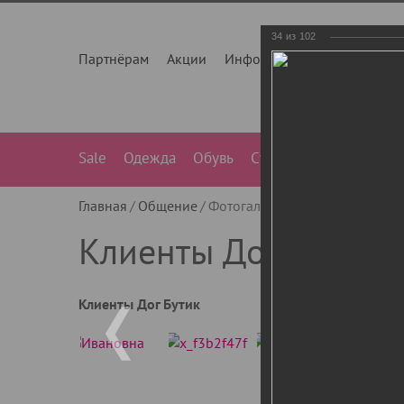
34
из
102
Партнёрам
Акции
Инфо
О нас
Контакты
Sale
Одежда
Обувь
Сумки
Лежанки
Ле
Главная
Общение
Фотогалерея
Клиенты Дог Бу
Клиенты Дог Бутик
Клиенты Дог Бутик