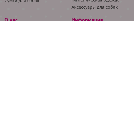
Сумки для собак
Аксессуары для собак
О нас
Информация
Партнёрам
Снятие мерок
Акции
Доставка
О нас
Возврат
Новости
Где купить
Бренды
Блог
Контакты
Следите за нами
+7 (926) 311-64-74
+7 (495) 314-38-00
Все права защищены ООО “Де Бирс”