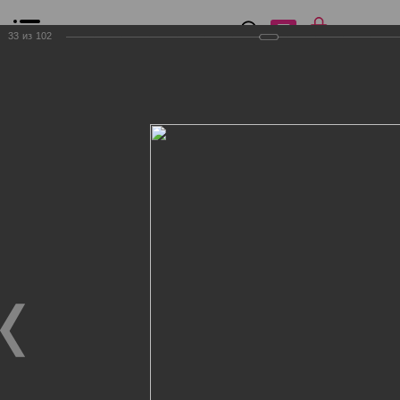
0
₽
0
33
из
102
Список сравнения
Все товары
Фильтр
Главная
Общение
Фотогалерея
Клиенты Дог Бутик
Клиенты Дог Бутик
Клиенты Дог Бутик