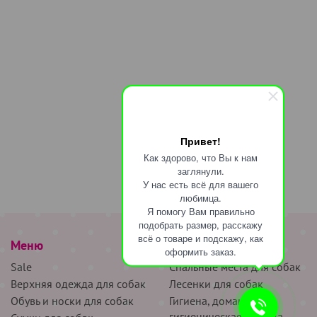
Привет!
Как здорово, что Вы к нам
заглянули.
У нас есть всё для вашего
любимца.
Я помогу Вам правильно
подобрать размер, расскажу
всё о товаре и подскажу, как
Меню
наверх
оформить заказ.
Sale
Спальные места для собак
Верхняя одежда для собак
Лесенки для собак
Обувь и носки для собак
Гигиена, домашняя и
гигиеническая одежда