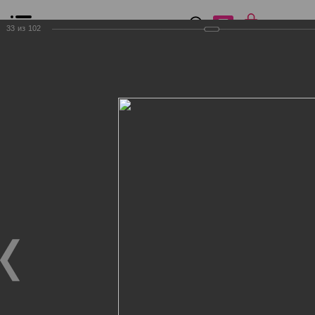
0
₽
0
33
из
102
Список сравнения
Все товары
Фильтр
Главная
Общение
Фотогалерея
Клиенты Дог Бутик
Клиенты Дог Бутик
Клиенты Дог Бутик