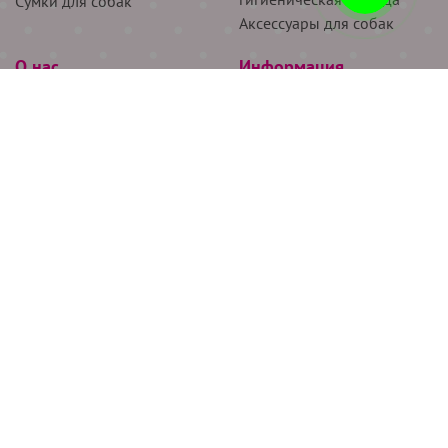
Сумки для собак
Аксессуары для собак
О нас
Информация
Партнёрам
Снятие мерок
Акции
Доставка
О нас
Возврат
Новости
Где купить
Бренды
Блог
Контакты
Следите за нами
+7 (926) 311-64-74
+7 (495) 314-38-00
Все права защищены ООО “Де Бирс”