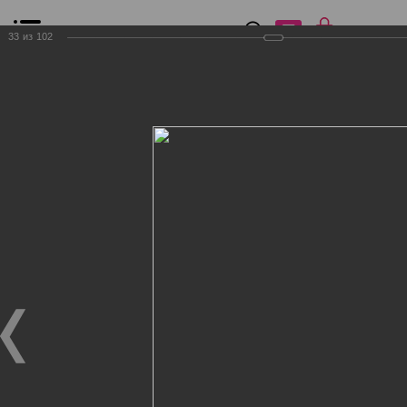
0
₽
0
33
из
102
Список сравнения
Все товары
Фильтр
Главная
Общение
Фотогалерея
Клиенты Дог Бутик
Клиенты Дог Бутик
Клиенты Дог Бутик