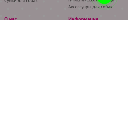
Сумки для собак
Аксессуары для собак
О нас
Информация
Партнёрам
Снятие мерок
Акции
Доставка
О нас
Возврат
Новости
Где купить
Бренды
Блог
Контакты
Следите за нами
+7 (926) 311-64-74
+7 (495) 314-38-00
Все права защищены ООО “Де Бирс”