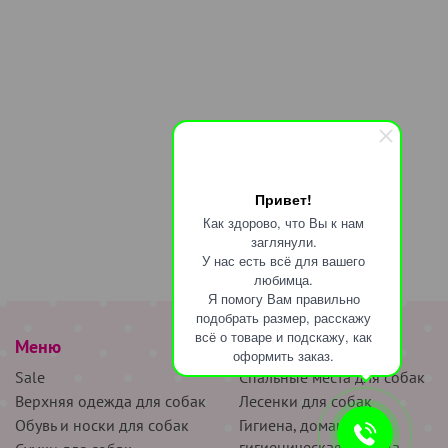
Привет!
Как здорово, что Вы к нам
заглянули.
У нас есть всё для вашего
любимца.
Я помогу Вам правильно
подобрать размер, расскажу
всё о товаре и подскажу, как
Меню
наверх
оформить заказ.
Sale
Спальные места для собак
Верхняя одежда для собак
Лесенки для собак
Обувь и носки для собак
Гигиена, домашняя и
гигиеническая одежда