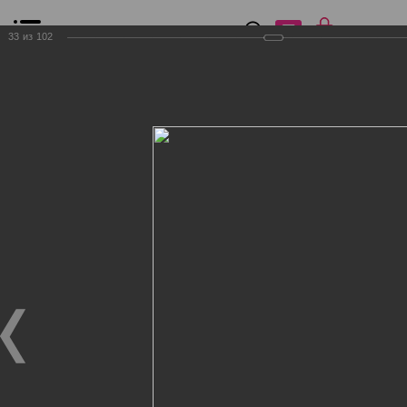
0
₽
0
33
из
102
Список сравнения
Все товары
Фильтр
Главная
Общение
Фотогалерея
Клиенты Дог Бутик
Клиенты Дог Бутик
Клиенты Дог Бутик