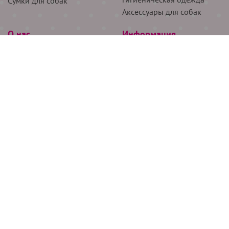
Сумки для собак
Аксессуары для собак
О нас
Информация
Партнёрам
Снятие мерок
Акции
Доставка
О нас
Возврат
Новости
Где купить
Бренды
Блог
Контакты
Следите за нами
+7 (926) 311-64-74
+7 (495) 314-38-00
Все права защищены ООО “Де Бирс”