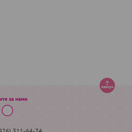
наверх
ите за нами
(926) 311-64-74