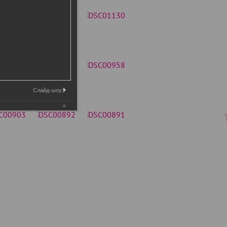
Слайд-шоу: