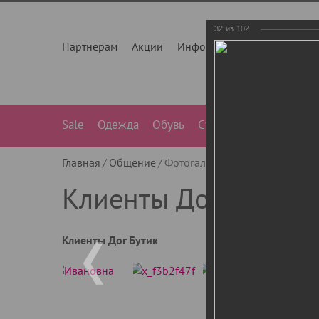
32
из
102
Партнёрам
Акции
Инфо
О нас
Контакты
Sale
Одежда
Обувь
Сумки
Лежанки
Ле
Главная
Общение
Фотогалерея
Клиенты Дог Бу
Клиенты Дог Бутик
Клиенты Дог Бутик