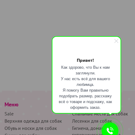
Привет!
Как здорово, что Вы к нам
заглянули.
У нас есть всё для вашего
любимца.
Я помогу Вам правильно
подобрать размер, расскажу
всё о товаре и подскажу, как
Меню
наверх
оформить заказ.
Sale
Спальные места для собак
Верхняя одежда для собак
Лесенки для собак
Обувь и носки для собак
Гигиена, домашняя и
гигиеническая одежда