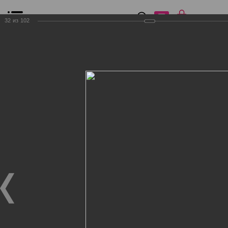
0
₽
0
32
из
102
Список сравнения
Все товары
Фильтр
Главная
Общение
Фотогалерея
Клиенты Дог Бутик
Клиенты Дог Бутик
Клиенты Дог Бутик