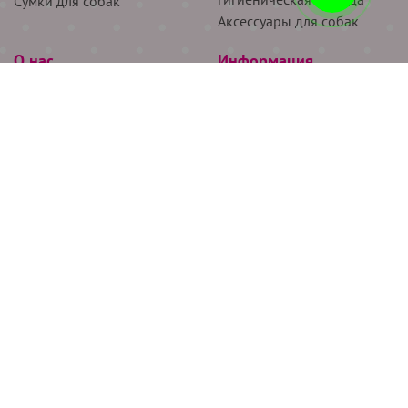
Сумки для собак
Аксессуары для собак
О нас
Информация
Партнёрам
Снятие мерок
Акции
Доставка
О нас
Возврат
Новости
Где купить
Бренды
Блог
Контакты
Следите за нами
+7 (926) 311-64-74
+7 (495) 314-38-00
Все права защищены ООО “Де Бирс”