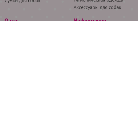
Сумки для собак
Аксессуары для собак
О нас
Информация
Партнёрам
Снятие мерок
Акции
Доставка
О нас
Возврат
Новости
Где купить
Бренды
Блог
Контакты
Следите за нами
+7 (926) 311-64-74
+7 (495) 314-38-00
Все права защищены ООО “Де Бирс”