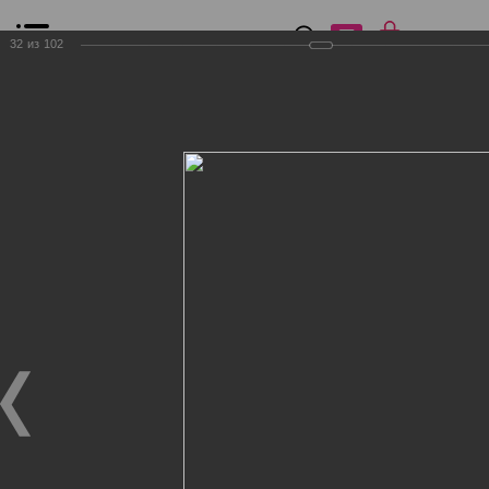
0
₽
0
32
из
102
Список сравнения
Все товары
Фильтр
Главная
Общение
Фотогалерея
Клиенты Дог Бутик
Клиенты Дог Бутик
Клиенты Дог Бутик