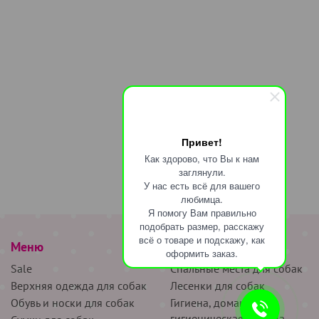
Привет!
Как здорово, что Вы к нам
заглянули.
У нас есть всё для вашего
любимца.
Я помогу Вам правильно
подобрать размер, расскажу
всё о товаре и подскажу, как
Меню
наверх
оформить заказ.
Sale
Спальные места для собак
Верхняя одежда для собак
Лесенки для собак
Обувь и носки для собак
Гигиена, домашняя и
гигиеническая одежда