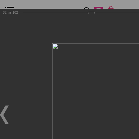
0
₽
0
32
из
102
Список сравнения
Все товары
Фильтр
Главная
Общение
Фотогалерея
Клиенты Дог Бутик
Клиенты Дог Бутик
Клиенты Дог Бутик