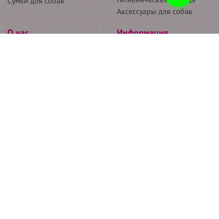
Сумки для собак
Аксессуары для собак
О нас
Информация
Партнёрам
Снятие мерок
Акции
Доставка
О нас
Возврат
Новости
Где купить
Бренды
Блог
Контакты
Следите за нами
+7 (926) 311-64-74
+7 (495) 314-38-00
Все права защищены ООО “Де Бирс”