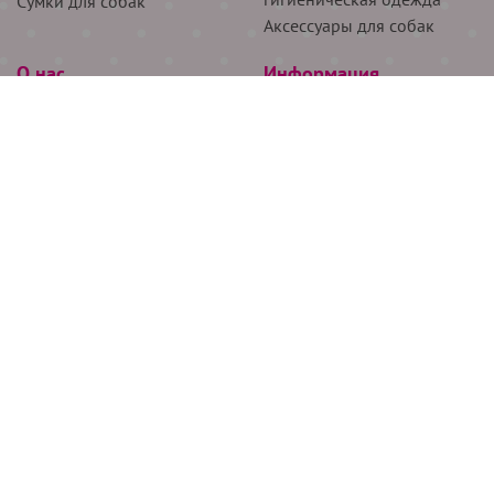
Сумки для собак
Аксессуары для собак
О нас
Информация
Партнёрам
Снятие мерок
Акции
Доставка
О нас
Возврат
Новости
Где купить
Бренды
Блог
Контакты
Следите за нами
+7 (926) 311-64-74
+7 (495) 314-38-00
Все права защищены ООО “Де Бирс”