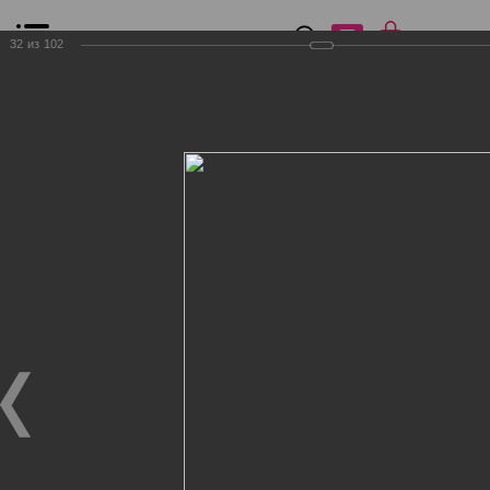
0
₽
0
32
из
102
Список сравнения
Все товары
Фильтр
Главная
Общение
Фотогалерея
Клиенты Дог Бутик
Клиенты Дог Бутик
Клиенты Дог Бутик