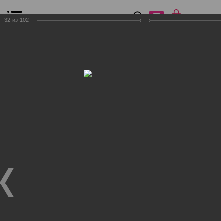
0
₽
0
32
из
102
Список сравнения
Все товары
Фильтр
Главная
Общение
Фотогалерея
Клиенты Дог Бутик
Клиенты Дог Бутик
Клиенты Дог Бутик