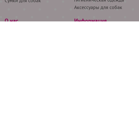
Сумки для собак
Аксессуары для собак
О нас
Информация
Партнёрам
Снятие мерок
Акции
Доставка
О нас
Возврат
Новости
Где купить
Бренды
Блог
Контакты
Следите за нами
+7 (926) 311-64-74
+7 (495) 314-38-00
Все права защищены ООО “Де Бирс”