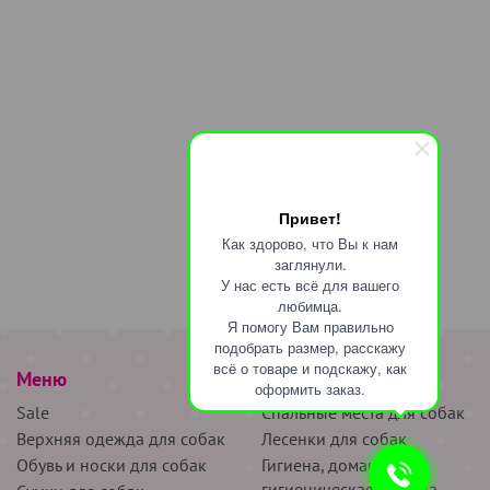
Привет!
Как здорово, что Вы к нам
заглянули.
У нас есть всё для вашего
любимца.
Я помогу Вам правильно
подобрать размер, расскажу
всё о товаре и подскажу, как
Меню
наверх
оформить заказ.
Sale
Спальные места для собак
Верхняя одежда для собак
Лесенки для собак
Обувь и носки для собак
Гигиена, домашняя и
гигиеническая одежда