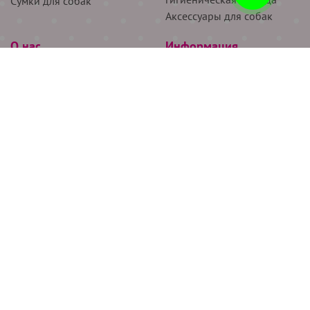
Сумки для собак
Аксессуары для собак
О нас
Информация
Партнёрам
Снятие мерок
Акции
Доставка
О нас
Возврат
Новости
Где купить
Бренды
Блог
Контакты
Следите за нами
+7 (926) 311-64-74
+7 (495) 314-38-00
Все права защищены ООО “Де Бирс”