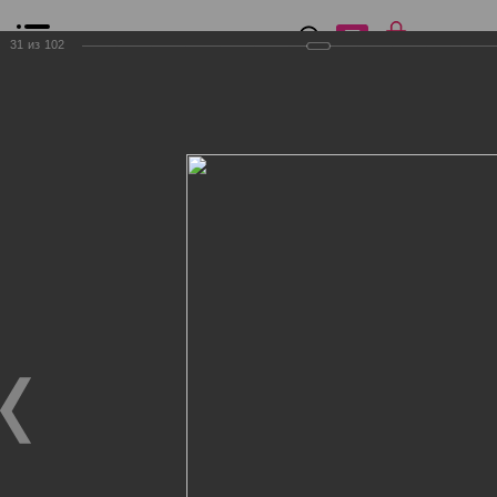
0
₽
0
31
из
102
Список сравнения
Все товары
Фильтр
Главная
Общение
Фотогалерея
Клиенты Дог Бутик
Клиенты Дог Бутик
Клиенты Дог Бутик