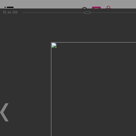
0
₽
0
31
из
102
Список сравнения
Все товары
Фильтр
Главная
Общение
Фотогалерея
Клиенты Дог Бутик
Клиенты Дог Бутик
Клиенты Дог Бутик