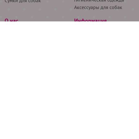
Сумки для собак
Аксессуары для собак
О нас
Информация
Партнёрам
Снятие мерок
Акции
Доставка
О нас
Возврат
Новости
Где купить
Бренды
Блог
Контакты
Следите за нами
+7 (926) 311-64-74
+7 (495) 314-38-00
Все права защищены ООО “Де Бирс”