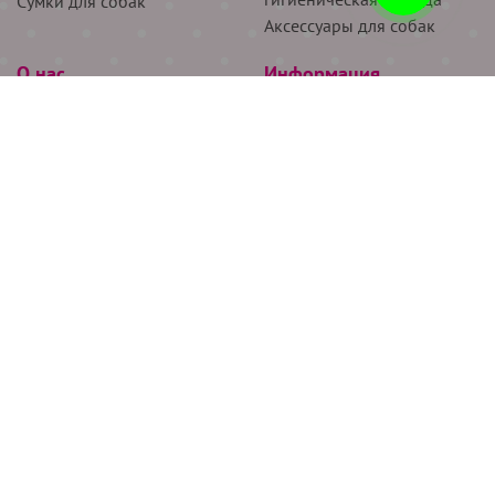
Сумки для собак
Аксессуары для собак
О нас
Информация
Партнёрам
Снятие мерок
Акции
Доставка
О нас
Возврат
Новости
Где купить
Бренды
Блог
Контакты
Следите за нами
+7 (926) 311-64-74
+7 (495) 314-38-00
Все права защищены ООО “Де Бирс”