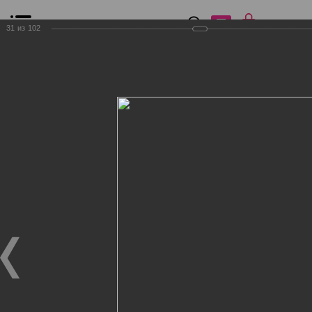
0
₽
0
31
из
102
Список сравнения
Все товары
Фильтр
Главная
Общение
Фотогалерея
Клиенты Дог Бутик
Клиенты Дог Бутик
Клиенты Дог Бутик