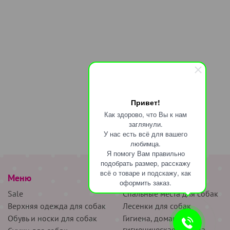
Привет!
Как здорово, что Вы к нам
заглянули.
У нас есть всё для вашего
любимца.
Я помогу Вам правильно
подобрать размер, расскажу
всё о товаре и подскажу, как
Меню
наверх
оформить заказ.
Sale
Спальные места для собак
Верхняя одежда для собак
Лесенки для собак
Обувь и носки для собак
Гигиена, домашняя и
гигиеническая одежда