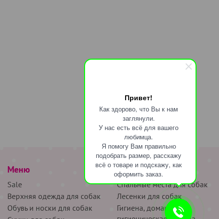
Привет!
Как здорово, что Вы к нам
заглянули.
У нас есть всё для вашего
любимца.
Я помогу Вам правильно
подобрать размер, расскажу
всё о товаре и подскажу, как
Меню
наверх
оформить заказ.
Sale
Спальные места для собак
Верхняя одежда для собак
Лесенки для собак
Обувь и носки для собак
Гигиена, домашняя и
гигиеническая одежда