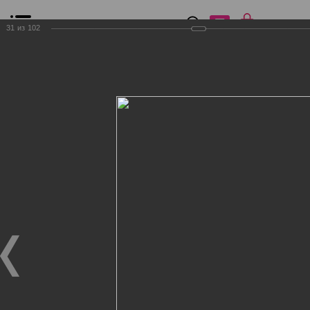
0
₽
0
31
из
102
Список сравнения
Все товары
Фильтр
Главная
Общение
Фотогалерея
Клиенты Дог Бутик
Клиенты Дог Бутик
Клиенты Дог Бутик