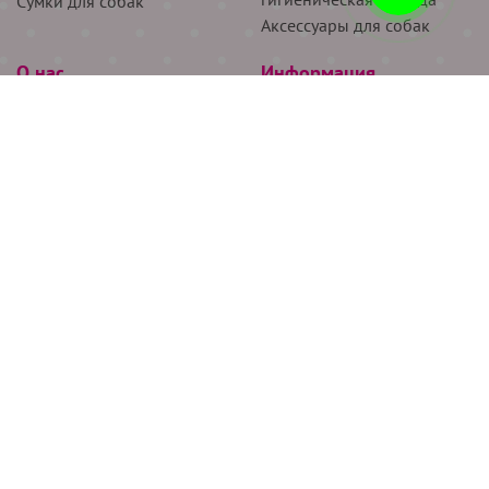
Сумки для собак
Аксессуары для собак
О нас
Информация
Партнёрам
Снятие мерок
Акции
Доставка
О нас
Возврат
Новости
Где купить
Бренды
Блог
Контакты
Следите за нами
+7 (926) 311-64-74
+7 (495) 314-38-00
Все права защищены ООО “Де Бирс”