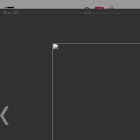
0
₽
0
30
из
102
Список сравнения
Все товары
Фильтр
Главная
Общение
Фотогалерея
Клиенты Дог Бутик
Клиенты Дог Бутик
Клиенты Дог Бутик