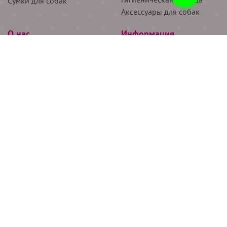
Сумки для собак
Аксессуары для собак
О нас
Информация
Партнёрам
Снятие мерок
Акции
Доставка
О нас
Возврат
Новости
Где купить
Бренды
Блог
Контакты
Следите за нами
+7 (926) 311-64-74
+7 (495) 314-38-00
Все права защищены ООО “Де Бирс”