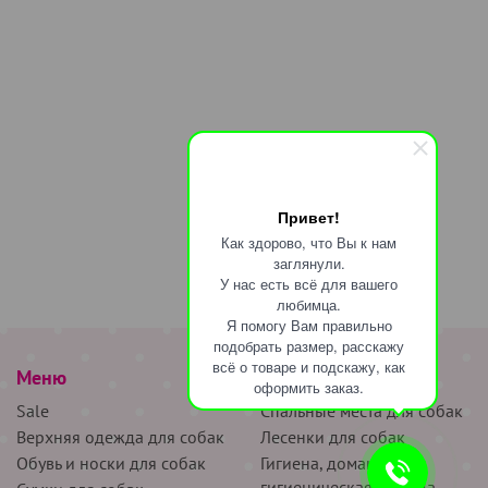
Привет!
Как здорово, что Вы к нам
заглянули.
У нас есть всё для вашего
любимца.
Я помогу Вам правильно
подобрать размер, расскажу
всё о товаре и подскажу, как
Меню
наверх
оформить заказ.
Sale
Спальные места для собак
Верхняя одежда для собак
Лесенки для собак
Обувь и носки для собак
Гигиена, домашняя и
гигиеническая одежда