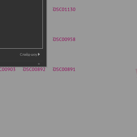
Слайд-шоу: