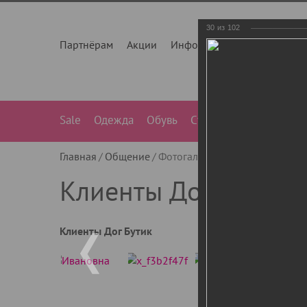
30
из
102
Партнёрам
Акции
Инфо
О нас
Контакты
Sale
Одежда
Обувь
Сумки
Лежанки
Ле
Главная
Общение
Фотогалерея
Клиенты Дог Бу
Клиенты Дог Бутик
Клиенты Дог Бутик