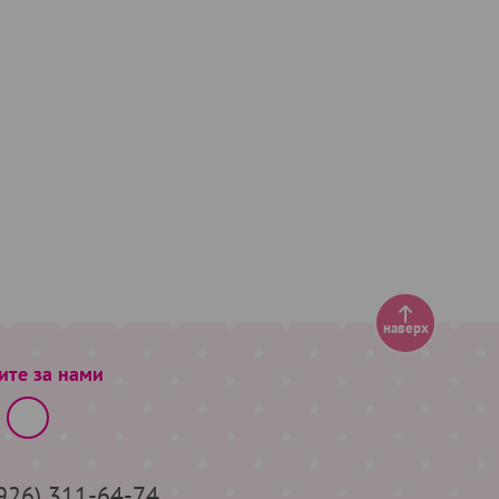
наверх
ите за нами
(926) 311-64-74