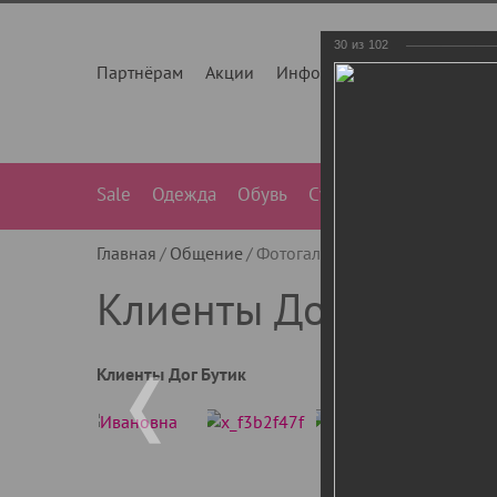
30
из
102
Партнёрам
Акции
Инфо
О нас
Контакты
Sale
Одежда
Обувь
Сумки
Лежанки
Ле
Главная
Общение
Фотогалерея
Клиенты Дог Бу
Клиенты Дог Бутик
Клиенты Дог Бутик