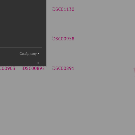
Слайд-шоу: