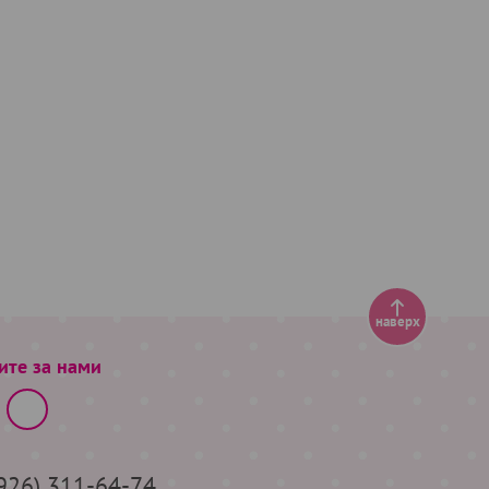
наверх
ите за нами
(926) 311-64-74