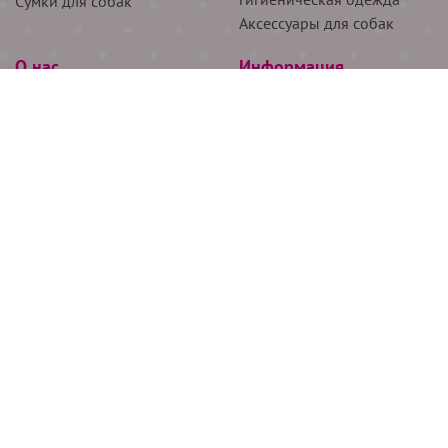
Сумки для собак
Аксессуары для собак
О нас
Информация
Партнёрам
Снятие мерок
Акции
Доставка
О нас
Возврат
Новости
Где купить
Бренды
Блог
Контакты
Следите за нами
+7 (926) 311-64-74
+7 (495) 314-38-00
Все права защищены ООО “Де Бирс”