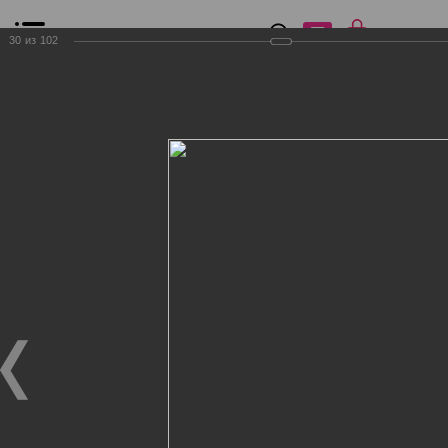
0
₽
0
30
из
102
Список сравнения
Все товары
Фильтр
Главная
Общение
Фотогалерея
Клиенты Дог Бутик
Клиенты Дог Бутик
Клиенты Дог Бутик