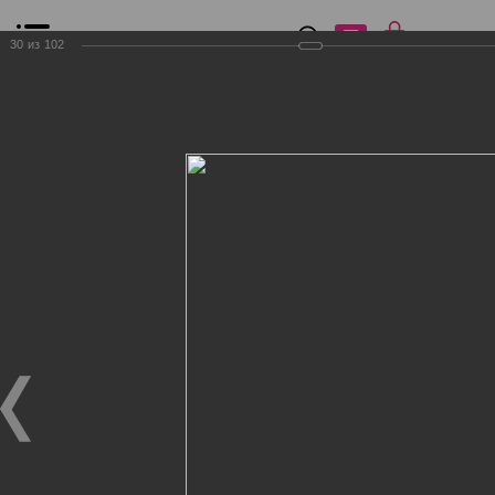
0
₽
0
30
из
102
Список сравнения
Все товары
Фильтр
Главная
Общение
Фотогалерея
Клиенты Дог Бутик
Клиенты Дог Бутик
Клиенты Дог Бутик