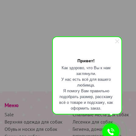
Привет!
Как здорово, что Вы к нам
заглянули.
У нас есть всё для вашего
любимца.
Я помогу Вам правильно
подобрать размер, расскажу
всё о товаре и подскажу, как
Меню
наверх
оформить заказ.
Sale
Спальные места для собак
Верхняя одежда для собак
Лесенки для собак
Обувь и носки для собак
Гигиена, домашняя и
гигиеническая одежда