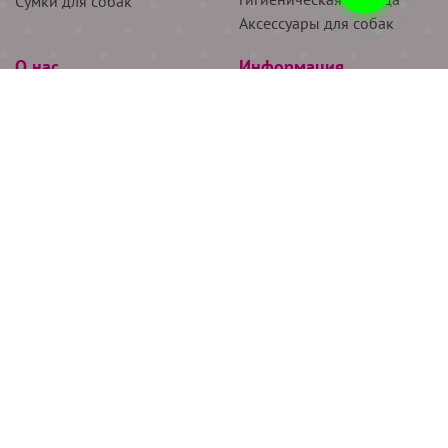
Сумки для собак
Аксессуары для собак
О нас
Информация
Партнёрам
Снятие мерок
Акции
Доставка
О нас
Возврат
Новости
Где купить
Бренды
Блог
Контакты
Следите за нами
+7 (926) 311-64-74
+7 (495) 314-38-00
Все права защищены ООО “Де Бирс”