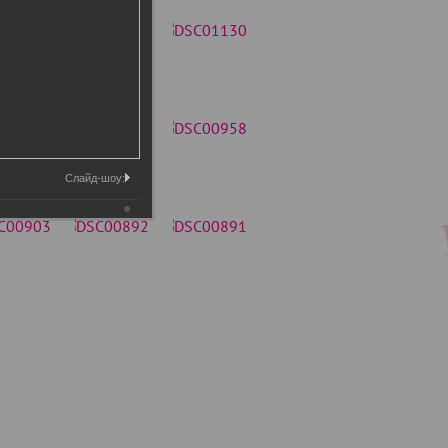
Слайд-шоу: