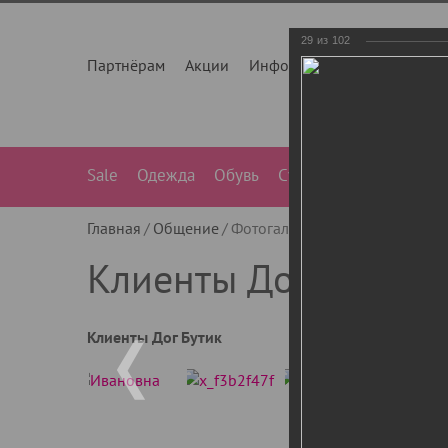
29
из
102
Партнёрам
Акции
Инфо
О нас
Контакты
Sale
Одежда
Обувь
Сумки
Лежанки
Ле
Главная
Общение
Фотогалерея
Клиенты Дог Бу
Клиенты Дог Бутик
Клиенты Дог Бутик