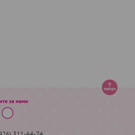
наверх
ите за нами
(926) 311-64-74