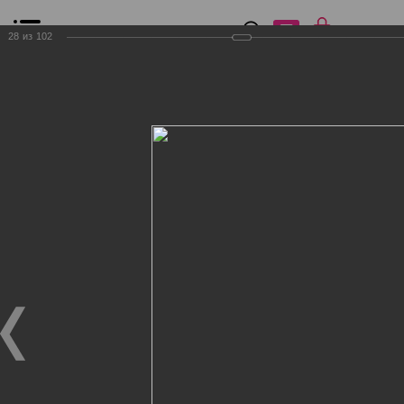
0
₽
0
28
из
102
Список сравнения
Все товары
Фильтр
Главная
Общение
Фотогалерея
Клиенты Дог Бутик
Клиенты Дог Бутик
Клиенты Дог Бутик