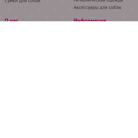
Сумки для собак
Аксессуары для собак
О нас
Информация
Партнёрам
Снятие мерок
Акции
Доставка
О нас
Возврат
Новости
Где купить
Бренды
Блог
Контакты
Следите за нами
+7 (926) 311-64-74
+7 (495) 314-38-00
Все права защищены ООО “Де Бирс”