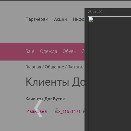
28
из
102
Партнёрам
Акции
Инфо
О нас
Контакты
Sale
Одежда
Обувь
Сумки
Лежанки
Ле
Главная
Общение
Фотогалерея
Клиенты Дог Бу
Клиенты Дог Бутик
Клиенты Дог Бутик