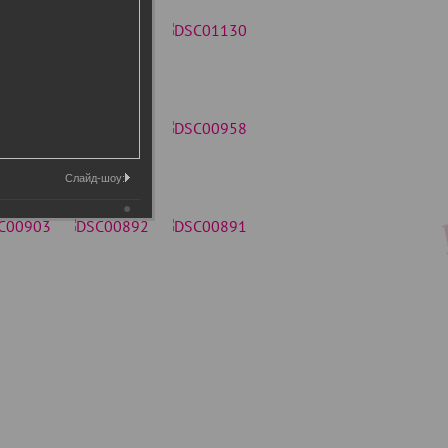
Слайд-шоу: