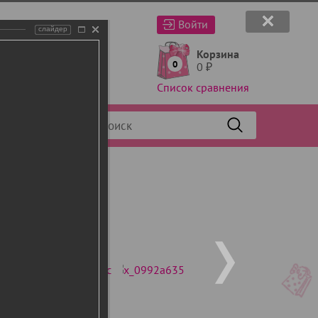
Войти
слайдер
Корзина
0
0
₽
Список сравнения
Фильтр