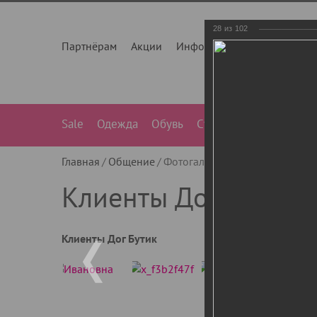
28
из
102
Партнёрам
Акции
Инфо
О нас
Контакты
Sale
Одежда
Обувь
Сумки
Лежанки
Ле
Главная
Общение
Фотогалерея
Клиенты Дог Бу
Клиенты Дог Бутик
Клиенты Дог Бутик