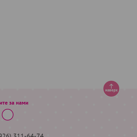
наверх
ите за нами
(926) 311-64-74