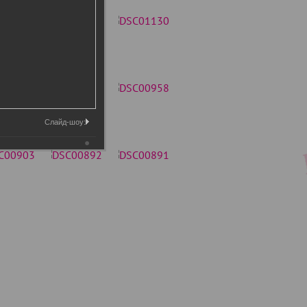
Слайд-шоу: