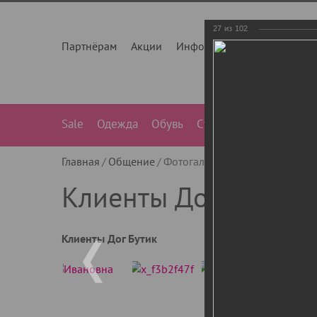
27
из
102
Партнёрам
Акции
Инфо
О нас
Контакты
Sale
Одежда
Обувь
Сумки
Лежанки
Ле
Главная
Общение
Фотогалерея
Клиенты Дог Бу
Клиенты Дог Бутик
Клиенты Дог Бутик