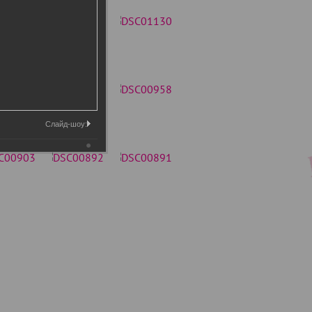
Слайд-шоу: