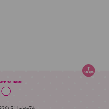
наверх
ите за нами
(926) 311-64-74