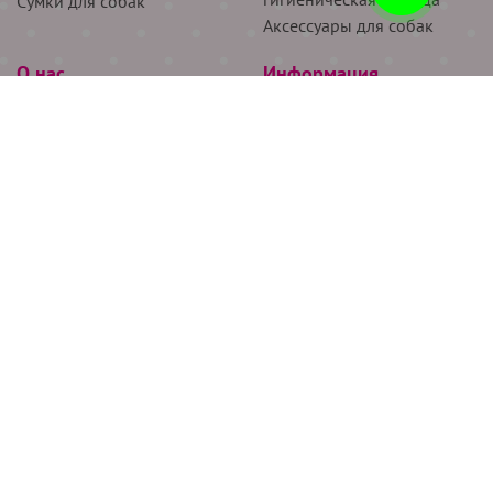
Сумки для собак
Аксессуары для собак
О нас
Информация
Партнёрам
Снятие мерок
Акции
Доставка
О нас
Возврат
Новости
Где купить
Бренды
Блог
Контакты
Следите за нами
+7 (926) 311-64-74
+7 (495) 314-38-00
Все права защищены ООО “Де Бирс”