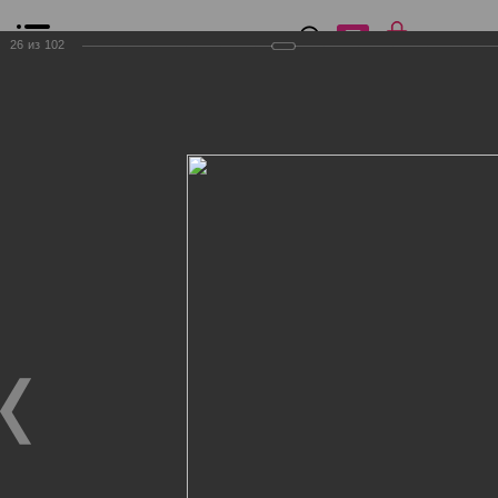
0
₽
0
26
из
102
Список сравнения
Все товары
Фильтр
Главная
Общение
Фотогалерея
Клиенты Дог Бутик
Клиенты Дог Бутик
Клиенты Дог Бутик