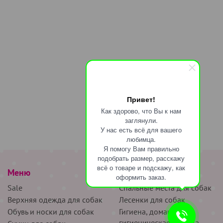
Привет!
Как здорово, что Вы к нам
заглянули.
У нас есть всё для вашего
любимца.
Я помогу Вам правильно
подобрать размер, расскажу
всё о товаре и подскажу, как
Меню
наверх
оформить заказ.
Sale
Спальные места для собак
Верхняя одежда для собак
Лесенки для собак
Обувь и носки для собак
Гигиена, домашняя и
гигиеническая одежда