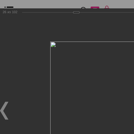
0
₽
0
26
из
102
Список сравнения
Все товары
Фильтр
Главная
Общение
Фотогалерея
Клиенты Дог Бутик
Клиенты Дог Бутик
Клиенты Дог Бутик