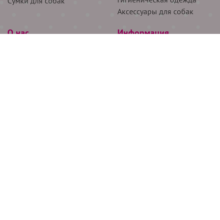
Сумки для собак
Аксессуары для собак
О нас
Информация
Партнёрам
Снятие мерок
Акции
Доставка
О нас
Возврат
Новости
Где купить
Бренды
Блог
Контакты
Следите за нами
+7 (926) 311-64-74
+7 (495) 314-38-00
Все права защищены ООО “Де Бирс”