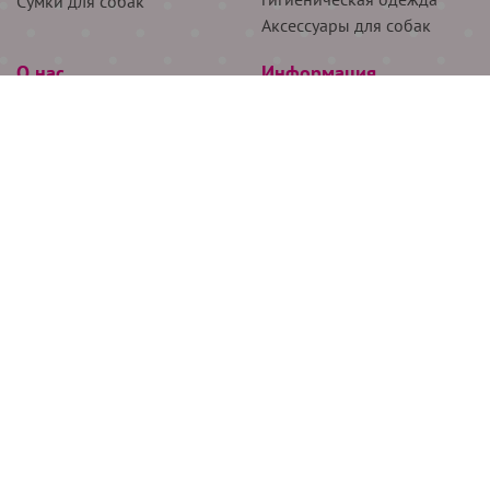
Сумки для собак
Аксессуары для собак
О нас
Информация
Партнёрам
Снятие мерок
Акции
Доставка
О нас
Возврат
Новости
Где купить
Бренды
Блог
Контакты
Следите за нами
+7 (926) 311-64-74
+7 (495) 314-38-00
Все права защищены ООО “Де Бирс”