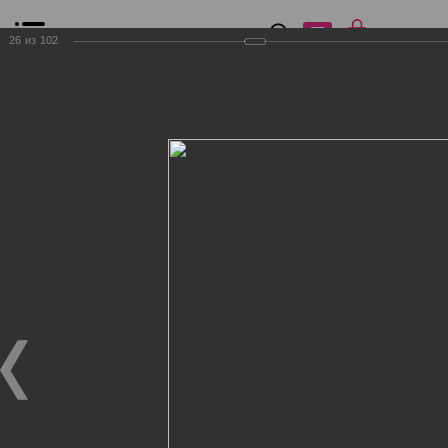
0
₽
0
26
из
102
Список сравнения
Все товары
Фильтр
Главная
Общение
Фотогалерея
Клиенты Дог Бутик
Клиенты Дог Бутик
Клиенты Дог Бутик