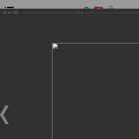
0
₽
0
26
из
102
Список сравнения
Все товары
Фильтр
Главная
Общение
Фотогалерея
Клиенты Дог Бутик
Клиенты Дог Бутик
Клиенты Дог Бутик