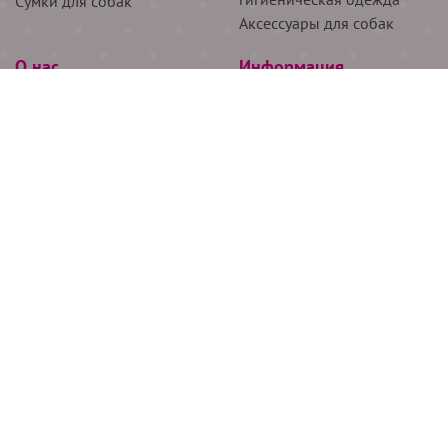
Сумки для собак
Аксессуары для собак
О нас
Информация
Партнёрам
Снятие мерок
Акции
Доставка
О нас
Возврат
Новости
Где купить
Бренды
Блог
Контакты
Следите за нами
+7 (926) 311-64-74
+7 (495) 314-38-00
Все права защищены ООО “Де Бирс”