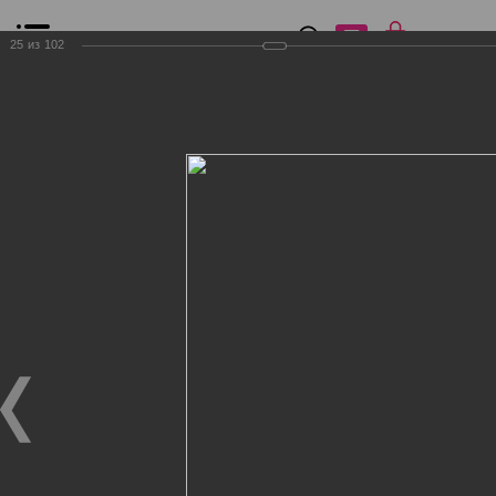
0
₽
0
25
из
102
Список сравнения
Все товары
Фильтр
Главная
Общение
Фотогалерея
Клиенты Дог Бутик
Клиенты Дог Бутик
Клиенты Дог Бутик