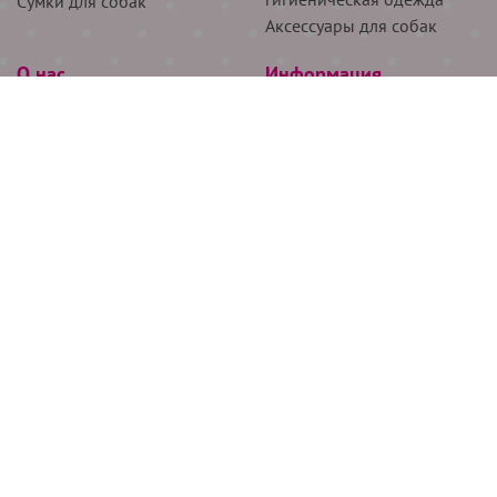
Сумки для собак
Аксессуары для собак
О нас
Информация
Партнёрам
Снятие мерок
Акции
Доставка
О нас
Возврат
Новости
Где купить
Бренды
Блог
Контакты
Следите за нами
+7 (926) 311-64-74
+7 (495) 314-38-00
Все права защищены ООО “Де Бирс”