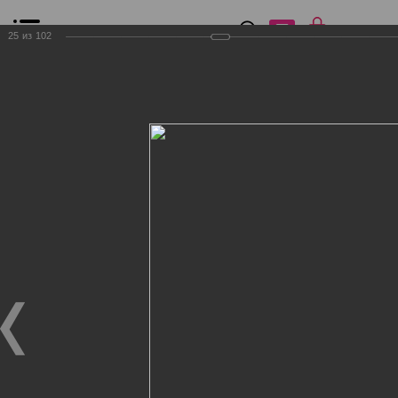
0
₽
0
25
из
102
Список сравнения
Все товары
Фильтр
Главная
Общение
Фотогалерея
Клиенты Дог Бутик
Клиенты Дог Бутик
Клиенты Дог Бутик