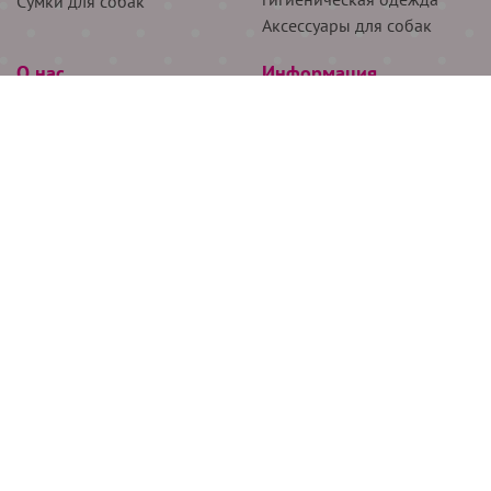
Сумки для собак
Аксессуары для собак
О нас
Информация
Партнёрам
Снятие мерок
Акции
Доставка
О нас
Возврат
Новости
Где купить
Бренды
Блог
Контакты
Следите за нами
+7 (926) 311-64-74
+7 (495) 314-38-00
Все права защищены ООО “Де Бирс”