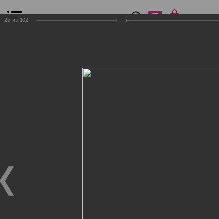
0
₽
0
25
из
102
Список сравнения
Все товары
Фильтр
Главная
Общение
Фотогалерея
Клиенты Дог Бутик
Клиенты Дог Бутик
Клиенты Дог Бутик