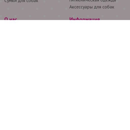
Сумки для собак
Аксессуары для собак
О нас
Информация
Партнёрам
Снятие мерок
Акции
Доставка
О нас
Возврат
Новости
Где купить
Бренды
Блог
Контакты
Следите за нами
+7 (926) 311-64-74
+7 (495) 314-38-00
Все права защищены ООО “Де Бирс”