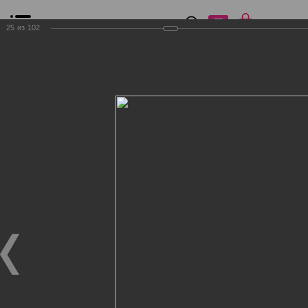
0
₽
0
25
из
102
Список сравнения
Все товары
Фильтр
Главная
Общение
Фотогалерея
Клиенты Дог Бутик
Клиенты Дог Бутик
Клиенты Дог Бутик