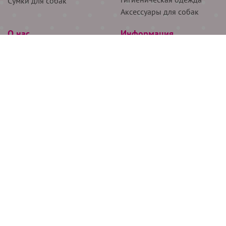
Сумки для собак
Аксессуары для собак
О нас
Информация
Партнёрам
Снятие мерок
Акции
Доставка
О нас
Возврат
Новости
Где купить
Бренды
Блог
Контакты
Следите за нами
+7 (926) 311-64-74
+7 (495) 314-38-00
Все права защищены ООО “Де Бирс”