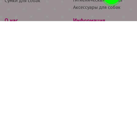
Сумки для собак
Аксессуары для собак
О нас
Информация
Партнёрам
Снятие мерок
Акции
Доставка
О нас
Возврат
Новости
Где купить
Бренды
Блог
Контакты
Следите за нами
+7 (926) 311-64-74
+7 (495) 314-38-00
Все права защищены ООО “Де Бирс”