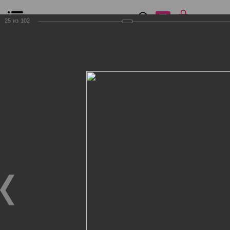
0
₽
0
25
из
102
Список сравнения
Все товары
Фильтр
Главная
Общение
Фотогалерея
Клиенты Дог Бутик
Клиенты Дог Бутик
Клиенты Дог Бутик