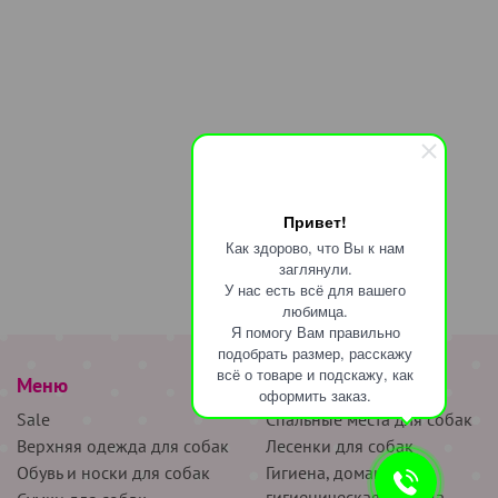
Привет!
Как здорово, что Вы к нам
заглянули.
У нас есть всё для вашего
любимца.
Я помогу Вам правильно
подобрать размер, расскажу
всё о товаре и подскажу, как
Меню
наверх
оформить заказ.
Sale
Спальные места для собак
Верхняя одежда для собак
Лесенки для собак
Обувь и носки для собак
Гигиена, домашняя и
гигиеническая одежда