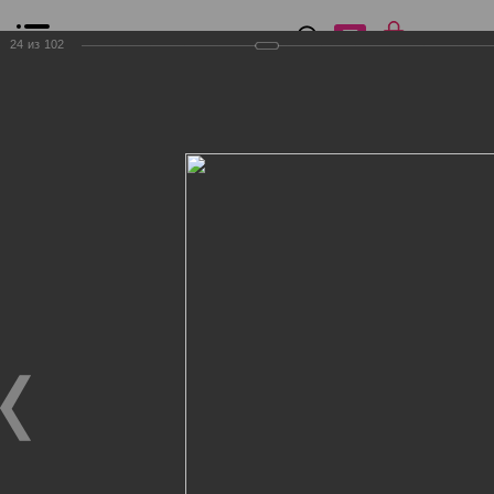
0
₽
0
24
из
102
Список сравнения
Все товары
Фильтр
Главная
Общение
Фотогалерея
Клиенты Дог Бутик
Клиенты Дог Бутик
Клиенты Дог Бутик