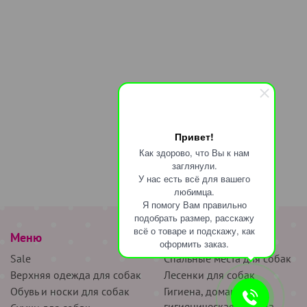
Привет!
Как здорово, что Вы к нам
заглянули.
У нас есть всё для вашего
любимца.
Я помогу Вам правильно
подобрать размер, расскажу
всё о товаре и подскажу, как
Меню
наверх
оформить заказ.
Sale
Спальные места для собак
Верхняя одежда для собак
Лесенки для собак
Обувь и носки для собак
Гигиена, домашняя и
гигиеническая одежда