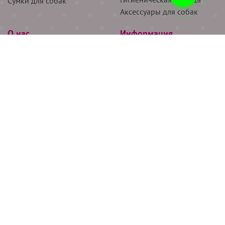
Сумки для собак
Аксессуары для собак
О нас
Информация
Партнёрам
Снятие мерок
Акции
Доставка
О нас
Возврат
Новости
Где купить
Бренды
Блог
Контакты
Следите за нами
+7 (926) 311-64-74
+7 (495) 314-38-00
Все права защищены ООО “Де Бирс”