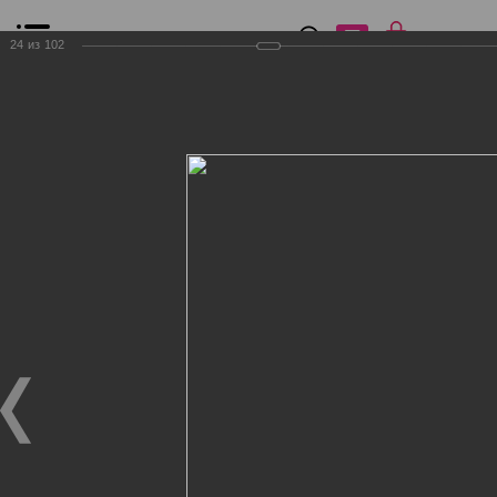
0
₽
0
24
из
102
Список сравнения
Все товары
Фильтр
Главная
Общение
Фотогалерея
Клиенты Дог Бутик
Клиенты Дог Бутик
Клиенты Дог Бутик