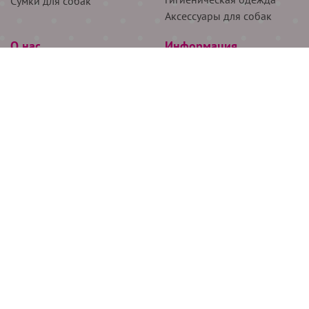
Сумки для собак
Аксессуары для собак
О нас
Информация
Партнёрам
Снятие мерок
Акции
Доставка
О нас
Возврат
Новости
Где купить
Бренды
Блог
Контакты
Следите за нами
+7 (926) 311-64-74
+7 (495) 314-38-00
Все права защищены ООО “Де Бирс”