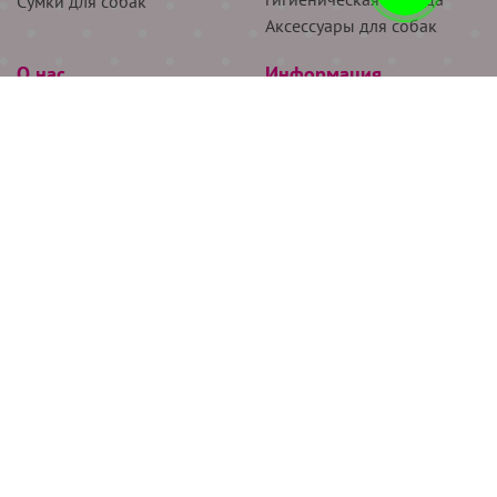
Сумки для собак
Аксессуары для собак
О нас
Информация
Партнёрам
Снятие мерок
Акции
Доставка
О нас
Возврат
Новости
Где купить
Бренды
Блог
Контакты
Следите за нами
+7 (926) 311-64-74
+7 (495) 314-38-00
Все права защищены ООО “Де Бирс”