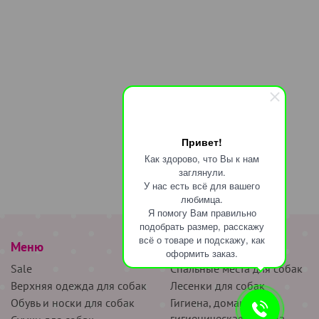
Привет!
Как здорово, что Вы к нам
заглянули.
У нас есть всё для вашего
любимца.
Я помогу Вам правильно
подобрать размер, расскажу
всё о товаре и подскажу, как
Меню
наверх
оформить заказ.
Sale
Спальные места для собак
Верхняя одежда для собак
Лесенки для собак
Обувь и носки для собак
Гигиена, домашняя и
гигиеническая одежда