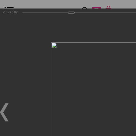
0
₽
0
23
из
102
Список сравнения
Все товары
Фильтр
Главная
Общение
Фотогалерея
Клиенты Дог Бутик
Клиенты Дог Бутик
Клиенты Дог Бутик