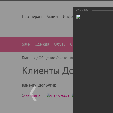
22
из
102
Партнёрам
Акции
Инфо
О нас
Контакты
Sale
Одежда
Обувь
Сумки
Лежанки
Ле
Главная
Общение
Фотогалерея
Клиенты Дог Бу
Клиенты Дог Бутик
Клиенты Дог Бутик