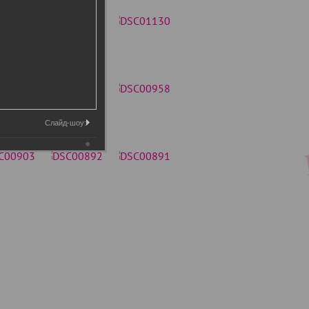
Слайд-шоу: