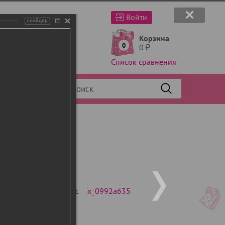
Войти
слайдер
Корзина
0
0
₽
Список сравнения
Фильтр