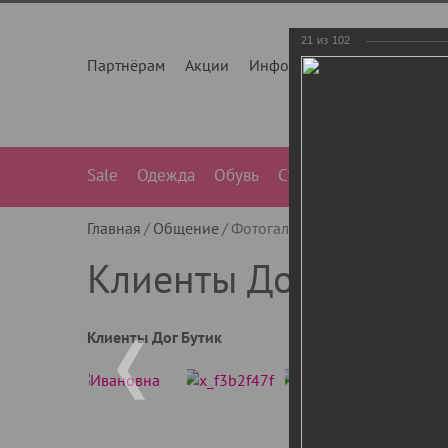
21
из
102
Партнёрам
Акции
Инфо
О нас
Контакты
Sale
Одежда
Обувь
Сумки
Лежанки
Ле
Главная
Общение
Фотогалерея
Клиенты Дог Бу
Клиенты Дог Бутик
Клиенты Дог Бутик