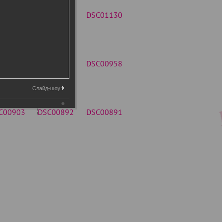
Слайд-шоу: