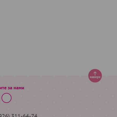
наверх
ите за нами
(926) 311-64-74